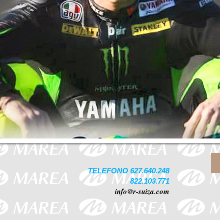
TELEFONO 627.640.248
822.103.771
info@r-suiza.com